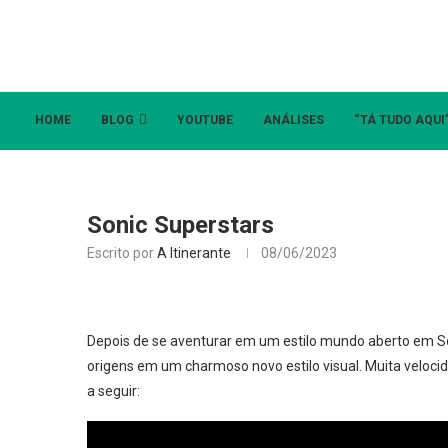
HOME
BLOG
YOUTUBE
ANÁLISES
“TÁ TUDO AQUI
Sonic Superstars
Escrito por
A Itinerante
08/06/2023
Depois de se aventurar em um estilo mundo aberto em Son
origens em um charmoso novo estilo visual. Muita velocida
a seguir: