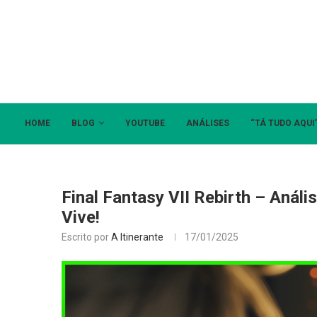
HOME
BLOG
YOUTUBE
ANÁLISES
“TÁ TUDO AQUI
Final Fantasy VII Rebirth – Anál
Vive!
Escrito por
A Itinerante
17/01/2025