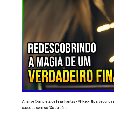
Análise Completa de Final Fantasy VII Rebirth, a segund
sucesso com os fãs da série.