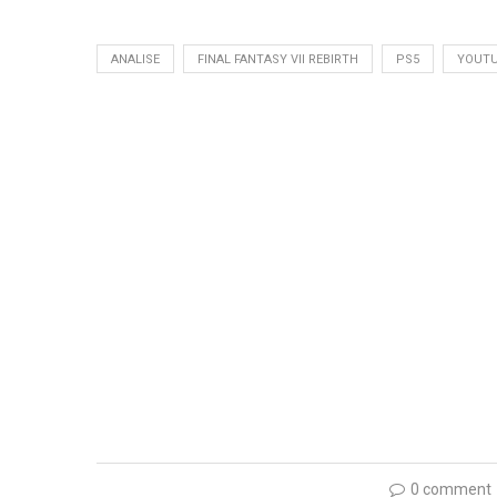
ANALISE
FINAL FANTASY VII REBIRTH
PS5
YOUT
0 comment