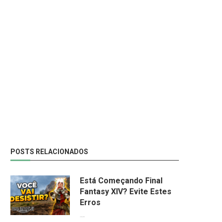
YS X PROUD NORDICS VALE A
DRAGON QUEST VII REIMAGI
PENA? A...
DICAS ESSENCIAIS PARA
INICIANTES...
29/03/2026
29/03/2026
POSTS RELACIONADOS
Está Começando Final
Fantasy XIV? Evite Estes
Erros
13/06/2026