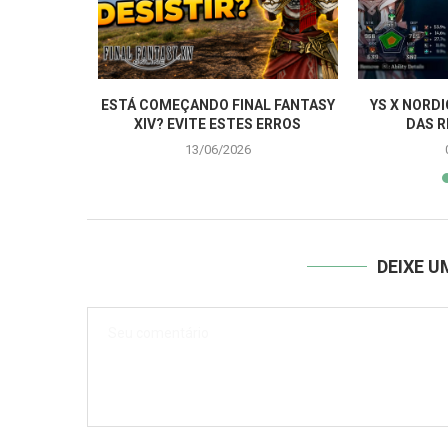
ILS IN THE
ESTÁ COMEÇANDO FINAL FANTASY
YS X NORD
XIV? EVITE ESTES ERROS
DAS R
13/06/2026
DEIXE 