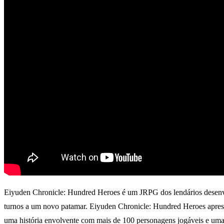
Eiyuden Chronicle: Hundred Heroes é um JRPG dos lendários desenvol
turnos a um novo patamar. Eiyuden Chronicle: Hundred Heroes aprese
uma história envolvente com mais de 100 personagens jogáveis e uma