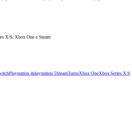
eries X/S, Xbox One e Steam
witch
Playstation 4
playstation 5
Steam
Turno
Xbox One
Xbox Series X/S