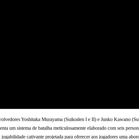
vedores Yoshitaka Murayama (Suikoden I e II) e Junko Kawano (Suikod
nta um sistema de batalha meticulosamente elaborado com seis person
 jogabilidade cativante projetada para oferecer aos jogadores uma ab