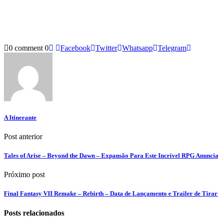
0 comment
0
Facebook
Twitter
Whatsapp
Telegram
A Itinerante
Post anterior
Tales of Arise – Beyond the Dawn – Expansão Para Este Incrível RPG Anunci
Próximo post
Final Fantasy VII Remake – Rebirth – Data de Lançamento e Trailer de Tirar
Posts relacionados