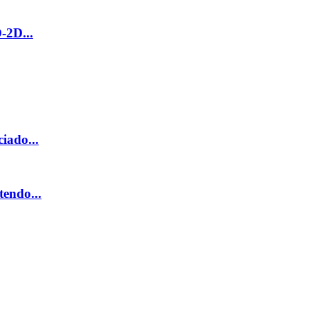
-2D...
iado...
endo...