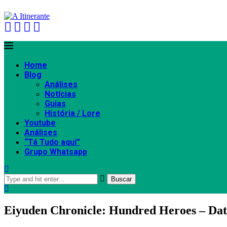
Home
Blog
Análises
Notícias
Guias
História / Lore
Youtube
Análises
“Tá Tudo aqui”
Grupo Whatsapp
Buscar
Eiyuden Chronicle: Hundred Heroes – Da