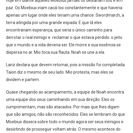
hoje em diante aqueles Moebius jamais os deixariam sós e em
paz. Os Moebius iriam cacá-los constantemente e que haveria
apenas um lugar onde eles teriam uma chance: Swordmarch, a
terra atingida por uma grande espada. E que lá eles
encontrariam esperança, que seria o único caminho para
derrotar o real inimigo e reclamar o que estava perdido: o jeito
que o mundo e a vida deveria ser. Ele morre e sua essência se
dispersa no ar. Mio toca sua flauta. Noah se une a ela.
Lanz declara que devem retornar, pois a missão foi completada.
Taion diz o mesmo de seu lado. Mio protesta, mas eles se
dividem e partem.
Quase chegando ao acampamento, a equipe de Noah encontra
uma equipe dos seus caminhando em sua direção. Eles os
cumprimentam, mas são atacados. Por mais que lhes digam
que são amigos, não são reconhecidos. Eles se lembram do que
Moebius dissera sobre todo o mundo agora ser seus inimigos e
desistindo de prosseguir voltam atrás. O mesmo acontece do