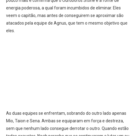
pouco mais e confirma que o Ouroboros Stone é a fonte de
energia poderosa, a qual foram incumbidos de eliminar. Eles
veem o capitão, mas antes de conseguirem se aproximar são
atacados pela equipe de Agnus, que tem o mesmo objetivo que
eles.
As duas equipes se enfrentam, sobrando do outro lado apenas
Mio, Taion e Sena. Ambas se equiparam em força e destreza,
sem que nenhum lado consegue derrotar o outro. Quando estão
todos exaustos, Noah percebe que se continuarem a lutar um ou